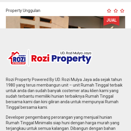
Property Unggulan
JUAL
Rozi Property Powered By UD. Rozi Mulya Jaya ada sejak tahun
1980 yang terus membangun unit – unit Rumah Tinggal terbaik
untuk anda dan sudah banyak costemer atau klien kami yang
sudah terbantu memiliki hunian terbaiknya Rumah Tinggal
bersama kami dan kini giliran anda untuk mempunyai Rumah
Tinggal bersama kami.
Kalideres Jakarta Barat : (terjual) Rumah
Developer pengembang perorangan yang menjual hunian
Tinggal Minimalis Harga Murah Siap Huni
Rumah Tinggal Minimalis siap huni dengan harga murah yang
Lokasi Strategis
terjangkau untuk semua kalangan. Dibangun dengan bahan