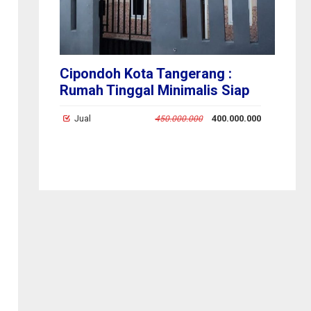
Cipondoh Kota Tangerang :
Ci
arga
Rumah Tinggal Minimalis Siap
Ru
kasi
Huni Bisa KPR Pribadi Tanpa
Mi
00.000
Jual
400.000.000
J
450.000.000
Bunga
Ka