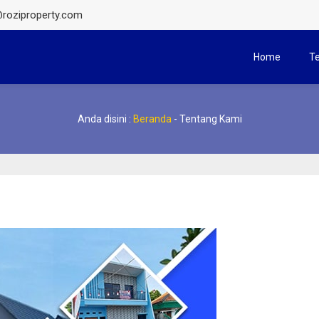
roziproperty.com
Home
T
Anda disini :
Beranda
-
Tentang Kami