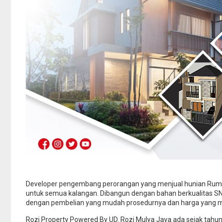
Semanan Kalid
Barat : Rumah 
Strategis Har
Jual
Semanan Kalid
Barat
Developer pengembang perorangan yang menjual hunian Rumah
untuk semua kalangan. Dibangun dengan bahan berkualitas SNI 
dengan pembelian yang mudah prosedurnya dan harga yang 
Rozi Property Powered By UD. Rozi Mulya Jaya ada sejak tahu