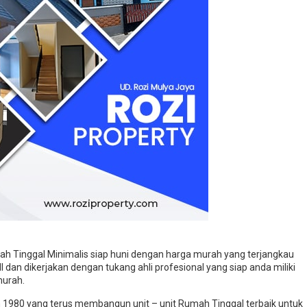
eres Jakarta
Kalideres Jakarta Barat :
Baru Minimalis
Rumah Tinggal Siap Huni H
ga Murah
Murah Bisa KPR Pribadi Lo
400.000.000
Jual
450.0
450.000.000
475.000.000
eres Jakarta
Strategis
 Tinggal Minimalis siap huni dengan harga murah yang terjangkau
dan dikerjakan dengan tukang ahli profesional yang siap anda miliki
murah.
n 1980 yang terus membangun unit – unit Rumah Tinggal terbaik untuk