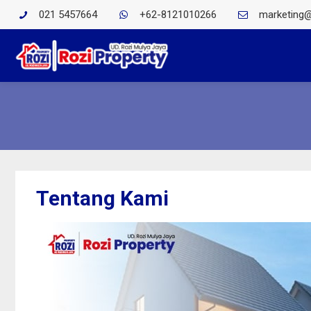
021 5457664
+62-8121010266
marketing@
Tentang Kami