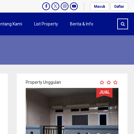
Masuk
Daftar
entang Kami
List Property
Berita & Info
Property Unggulan
JUAL