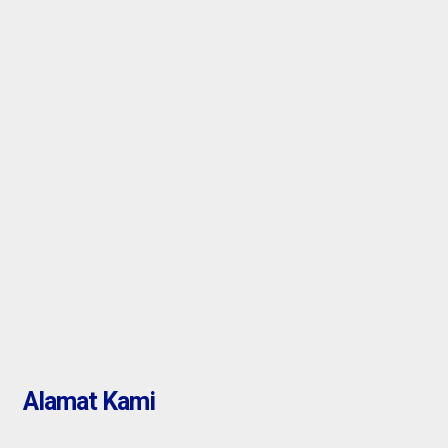
 Tangerang :
Kalideres Jakarta Barat :
 Tingkat
(terjual) Rumah Tinggal
ipondoh Kota
Minimalis Harga Murah Sia
750.000.000
Huni Lokasi Strategis
Alamat Kami