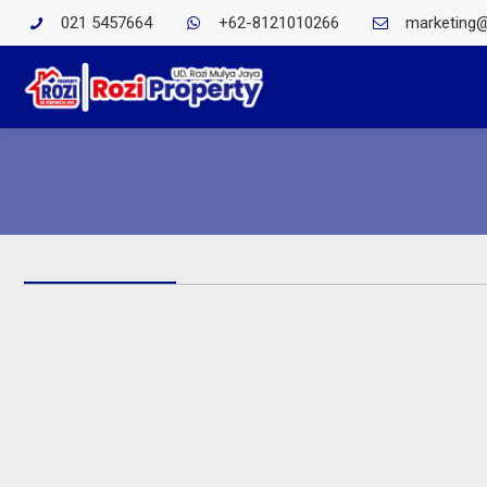
021 5457664
+62-8121010266
marketing@