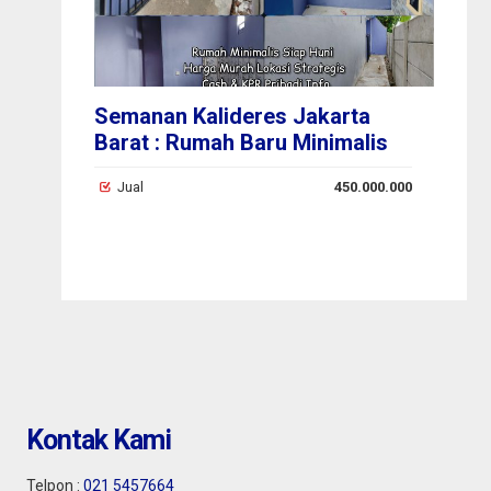
Semanan Kalideres Jakarta
Ci
Barat : Rumah Baru Minimalis
(t
p
Harga Murah Strategis Siap
Si
Jual
450.000.000
Huni
Ta
Kontak Kami
Telpon :
021 5457664