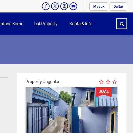
Masuk
Daftar
entang Kami
List Property
Berita & Info
Property Unggulan
JUAL