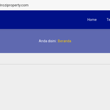
roziproperty.com
Home
T
Anda disini :
Beranda